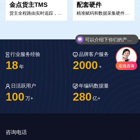
金点货主TMS
配套硬件
溯源
货主全程路由实时追踪，智能化管理运输
精准赋码和数据采集硬件，推动企业业务流程的数字化转型
可以介绍下你们的产品么
行业服务经验
品牌客户服务
18
2000
年
+
日活跃用户
年编码数据量
100
280
万+
亿+
咨询电话