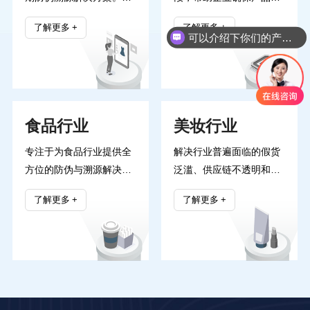
企业提升竞争力。
过AI智能识别与区块链技
真实性，防止假冒伪劣商
了解更多
了解更多
术，我们实现从生产、物
品的流通。公司致力于结
可以介绍下你们的产品么
流到终端销售的全程可追
合物联网、大数据与区块
溯，确保产品信息的真实
链等技术，打造可追溯、
性与安全性。我们的解决
可验证的防伪系统，助力
方案有效防止假冒伪劣产
客户提升品牌价值，保障
食品行业
美妆行业
品，提升品牌形象和消费
消费者权益。
者信任。
专注于为食品行业提供全
解决行业普遍面临的假货
方位的防伪与溯源解决方
泛滥、供应链不透明和消
案。我们帮助企业实现产
费者信任缺失等痛点。通
了解更多
了解更多
品全链条的可追溯管理，
过先进的区块链和物联网
确保食品安全与质量可
技术，我们为品牌提供全
靠。通过二维码、
程可追溯的产品溯源系
RFID、区块链等技术手
统，有效遏制假冒伪劣产
段，金天速为客户提供智
品流入市场。同时，我们
能化的防伪溯源系统，提
为消费者打造便捷的防伪