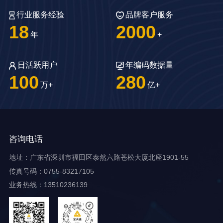
升品牌保护力，增强消费
验证平台，提升品牌的透
行业服务经验
品牌客户服务
者信任。
明度和信誉度。
18
2000
年
+
日活跃用户
年编码数据量
100
280
万+
亿+
咨询电话
地址：广东省深圳市福田区泰然六路苍松大厦北座1901-55
传真号码：0755-83217105
业务热线：13510236139