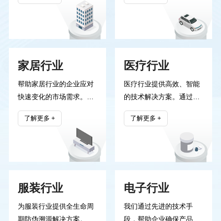
门提升工作效率、优化管
高效、安全的产品追溯体
理流程。我们为各类公共
系，有效防止伪造和仿
服务项目提供定制化的技
冒，确保汽车配件的质量
术支持，确保项目的顺利
与来源透明可查。我们的
家居行业
医疗行业
实施和可持续发展。公司
解决方案帮助汽车企业提
秉承”创新、协作、责
升品牌信誉，增强消费者
帮助家居行业的企业应对
医疗行业提供高效、智能
任”的核心理念，始终致
信任，同时优化供应链管
快速变化的市场需求。通
的技术解决方案。通过我
力于为政府客户提供高质
理，提升整体运营效率。
过智能技术与精准的数据
们独有的技术平台，医疗
量的智能化解决方案。
了解更多
了解更多
分析，我们优化家居产品
企业能够实现精准的产品
的设计、生产和流通，提
溯源、供应链管理和数据
升整个供应链的效率。无
监控，确保每一项医疗产
论是智能家居设备的研
品的安全与合规。我们致
发，还是产品溯源系统的
力于通过创新技术提升医
服装行业
电子行业
构建，我们都致力于让每
疗服务质量、降低运营风
一件家居产品更智能、更
险，为行业带来更安全、
为服装行业提供全生命周
我们通过先进的技术手
安全、更便捷，助力家居
透明的管理模式。
期防伪溯源解决方案。通
段，帮助企业确保产品的